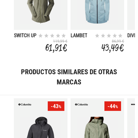
SWITCH UP
LAMBET
DIVE
II
119,99 €
86,99 €
61,91 €
43,49 €
PRODUCTOS SIMILARES DE OTRAS
MARCAS
-43
-44
%
%