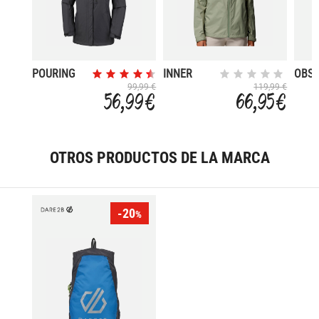
POURING
INNER
OBS
ADVENTURE
LIMITS IV
99,99 €
119,99 €
56,99 €
66,95 €
II
OTROS PRODUCTOS DE LA MARCA
-20
%