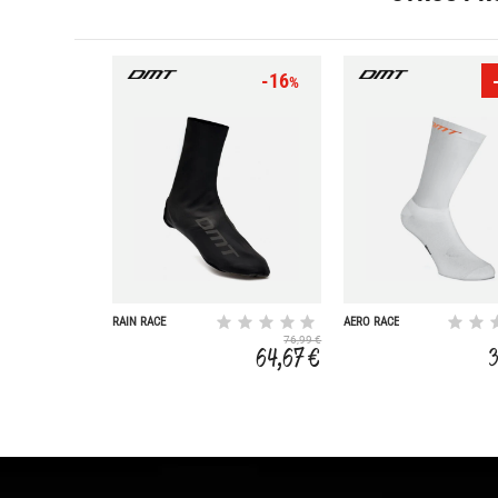
-16
%
RAIN RACE
AERO RACE
OVERSHOE
76,99 €
64,67 €