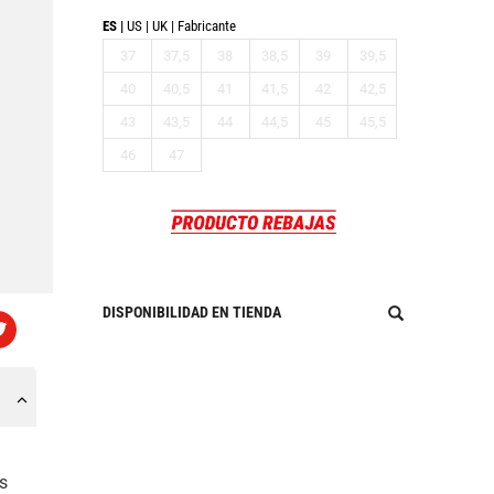
ES
US
UK
Fabricante
37
37,5
38
38,5
39
39,5
40
40,5
41
41,5
42
42,5
43
43,5
44
44,5
45
45,5
46
47
DISPONIBILIDAD EN TIENDA
as