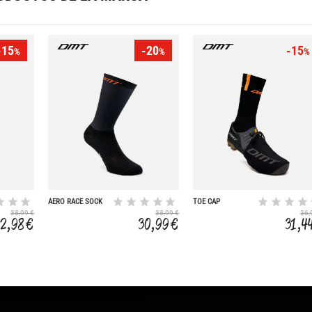
-15
-20
-15
%
%
%
AERO RACE SOCK
TOE CAP
38,99 €
38,99 €
36,
32,98 €
30,99 €
31,4