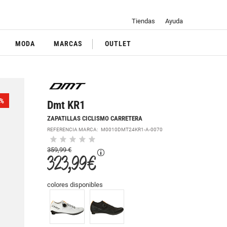
Tiendas
Ayuda
MODA
MARCAS
OUTLET
%
Dmt KR1
ZAPATILLAS CICLISMO CARRETERA
REFERENCIA MARCA:
M0010DMT24KR1-A-0070
359,99 €
323,99 €
colores disponibles