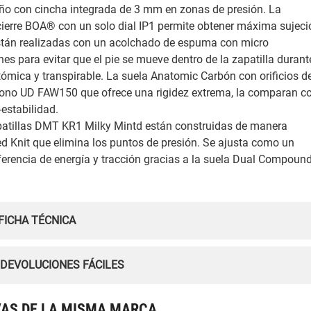
eño con cincha integrada de 3 mm en zonas de presión. La
cierre BOA® con un solo dial IP1 permite obtener máxima sujeci
s. Están realizadas con un acolchado de espuma con micro
nes para evitar que el pie se mueve dentro de la zapatilla durant
atómica y transpirable. La suela Anatomic Carbón con orificios d
rbono UD FAW150 que ofrece una rigidez extrema, la comparan c
estabilidad.
apatillas DMT KR1 Milky Mintd están construidas de manera
red Knit que elimina los puntos de presión. Se ajusta como un
ferencia de energía y tracción gracias a la suela Dual Compoun
FICHA TÉCNICA
 DEVOLUCIONES FÁCILES
VAS DE LA MISMA MARCA