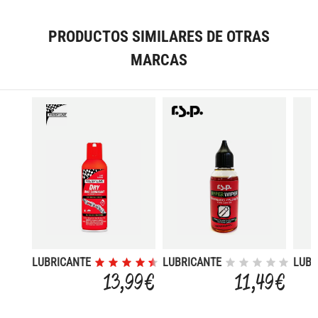
250ML
PRODUCTOS SIMILARES DE OTRAS
MARCAS
LUBRICANTE
LUBRICANTE
LUBR
TEFLON
SUSPENSIN
DE C
13,99 €
11,49 €
R.S.P. HYPER
LUBR
WIPER
MULT
100 