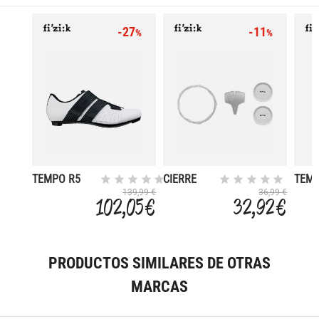
-27
-11
%
%
TEMPO R5
CIERRE
TEMP
POWERSTRAP
BOA LI2
POW
139,99 €
36,99 €
102,05 €
32,92 €
2021
DIAL
PRODUCTOS SIMILARES DE OTRAS
MARCAS