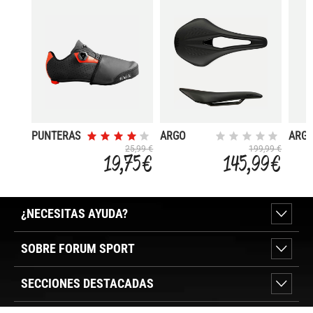
PUNTERAS
ARGO
ARG
WIND
VENTO R1
TEMP
25,99 €
199,99 €
19,75 €
145,99 €
PROOF
CARBON
CAR
NE 140MM
160 
¿NECESITAS AYUDA?
SOBRE FORUM SPORT
SECCIONES DESTACADAS