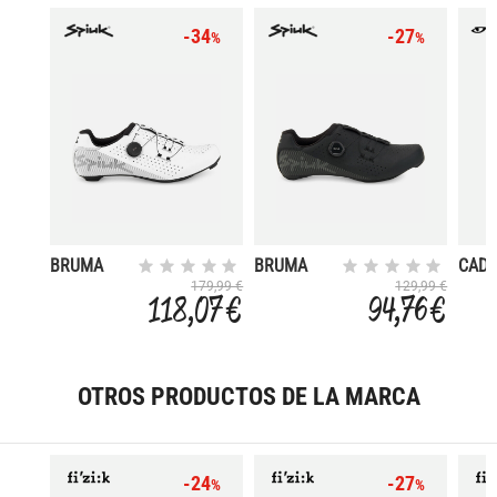
-34
-27
%
%
BRUMA
BRUMA
CADE
ROAD C
ROAD
WOM
179,99 €
129,99 €
118,07 €
94,76 €
OTROS PRODUCTOS DE LA MARCA
-24
-27
%
%