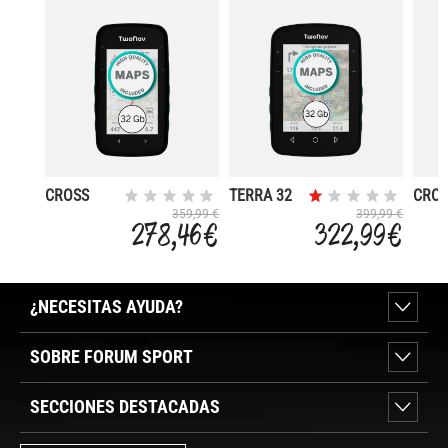
CROSS
TERRA 32
CRO
PLUS 32
GB + MAPA
PLUS
359,99 €
399,99 €
278,46 €
322,99 €
GB + MAPA
1
GB +
1
PROVINCIA
COM
PROVINCIA
DE ESPAÑA
ESPA
DE ESPAÑA
IGN TOPO
IGN 
IGN TOPO
1:25
¿NECESITAS AYUDA?
SOBRE FORUM SPORT
SECCIONES DESTACADAS