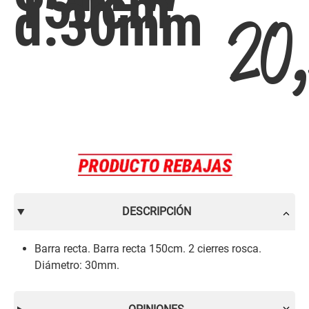
150cm
d.30mm
20,
DESCRIPCIÓN
Barra recta. Barra recta 150cm. 2 cierres rosca.
Diámetro: 30mm.