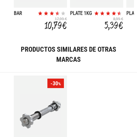
BAR
PLATE 1KG
PLAT
SCREW
D.30MM
D.30
17,99 €
8,99 €
10,79 €
5,39 €
38CM
D.30MM
PRODUCTOS SIMILARES DE OTRAS
MARCAS
-30
%