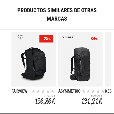
PRODUCTOS SIMILARES DE OTRAS
MARCAS
-25
-34
%
%
FAIRVIEW
ASYMMETRIC
KEST
70
42+8
48
209,99 €
199,99 €
156,86 €
131,21 €