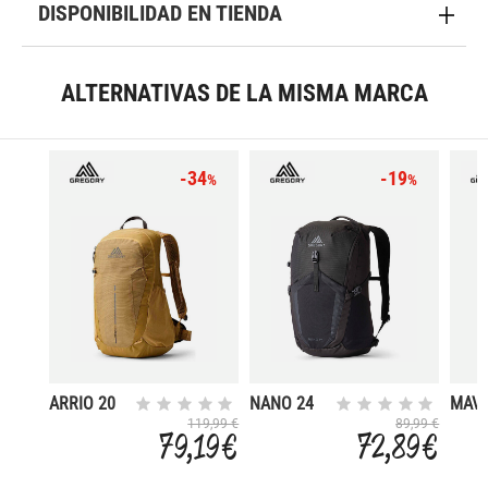
DISPONIBILIDAD EN TIENDA
ALTERNATIVAS DE LA MISMA MARCA
-34
-19
%
%
ARRIO 20
NANO 24
MAVE
XS/S
119,99 €
89,99 €
79,19 €
72,89 €