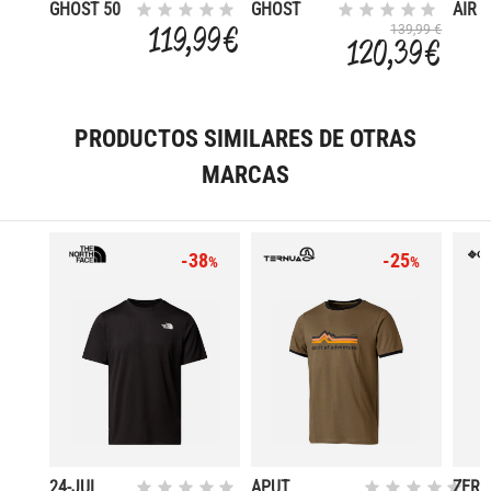
GHOST 50
GHOST
AIR 
CM
EVO
EVOL
119,99 €
139,99 €
120,39 €
T PIO
S/DR
66C 
PRODUCTOS SIMILARES DE OTRAS
MARCAS
-38
-25
%
%
24-JUL
APUT
ZER