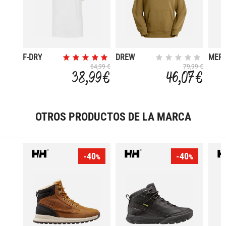
F-DRY
DREW
MER
PEAK
160
64,99 €
79,99 €
38,99 €
46,07 €
LIGHT
OTROS PRODUCTOS DE LA MARCA
-40
-40
%
%