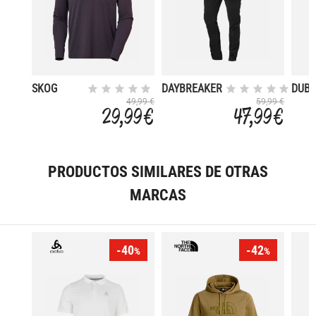
SKOG
DAYBREAKER
DUBL
GRAPHIC
49,99 €
59,99 €
29,99 €
47,99 €
PRODUCTOS SIMILARES DE OTRAS
MARCAS
-40
-42
%
%