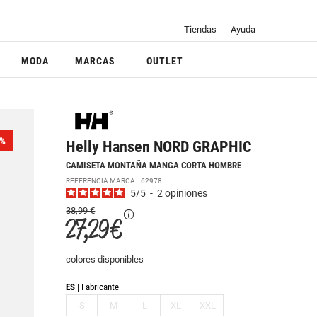
Tiendas
Ayuda
MODA
MARCAS
OUTLET
%
Helly Hansen NORD GRAPHIC
CAMISETA MONTAÑA MANGA CORTA HOMBRE
REFERENCIA MARCA:
62978
5
/
5
-
2
opiniones
38,99 €
27,29 €
colores disponibles
ES
Fabricante
S
M
L
XL
XXL