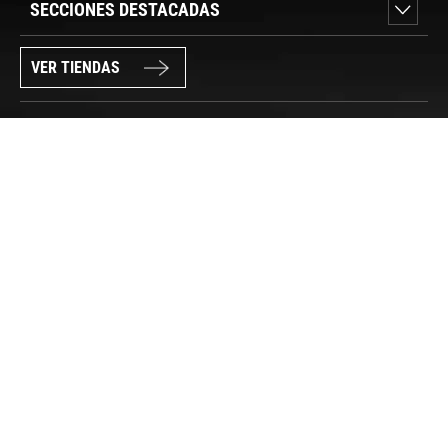
SECCIONES DESTACADAS
VER TIENDAS
SÍGUENOS
PAGO SEGURO
© FORUM SPORT 2025
Privacidad de datos
Aviso legal
Política de cookies
Canal Interno de Información