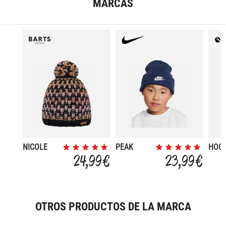
MARCAS
NICOLE
PEAK
HOO
BEANIE TC
24,99 €
23,99 €
FUT
OTROS PRODUCTOS DE LA MARCA