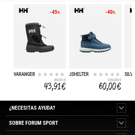
-45
-40
%
%
VARANGER
JSHELTER
SILV
INSULATED
HT
80,00 €
100,00 €
43,91 €
60,00 €
¿NECESITAS AYUDA?
SOBRE FORUM SPORT