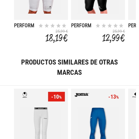
PERFORM
PERFORM
PER
25,99 €
25,99 €
18,19 €
12,99 €
PRODUCTOS SIMILARES DE OTRAS
MARCAS
-10
-13
%
%