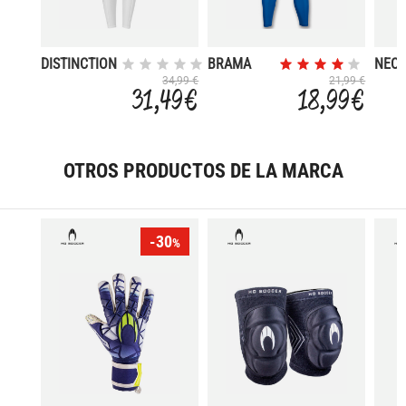
DISTINCTION
BRAMA
NEO
PRO
ACADEMY
SHOR
34,99 €
21,99 €
31,49 €
18,99 €
WITH
ADJU
DRAW
OTROS PRODUCTOS DE LA MARCA
-30
%