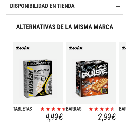
DISPONIBILIDAD EN TIENDA
ALTERNATIVAS DE LA MISMA MARCA
TABLETAS
BARRAS
BAR
ENERGETICAS
PULSE
PULS
4,49 €
2,99 €
AVELLANA
CHO