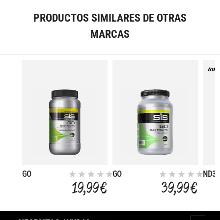
PRODUCTOS SIMILARES DE OTRAS
MARCAS
GO
GO
ND3 
ELECTROLYTE
ELECTROLYTE
2:1 
19,99 €
39,99 €
BOTE
ADIT