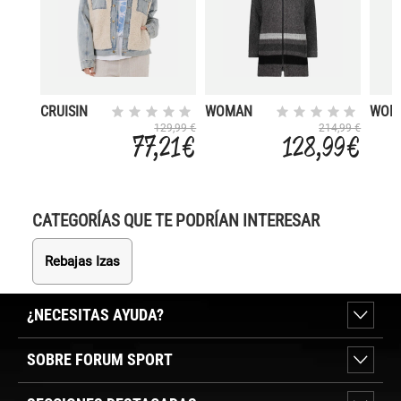
CRUISIN
WOMAN
WOM
PARKA FIX
COAT
129,99 €
214,99 €
77,21 €
128,99 €
HOOD
HOO
CATEGORÍAS QUE TE PODRÍAN INTERESAR
Rebajas Izas
¿NECESITAS AYUDA?
SOBRE FORUM SPORT