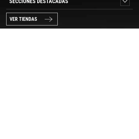
SECCIONES DESTACADAS
VER TIENDAS
SÍGUENOS
PAGO SEGURO
© FORUM SPORT 2025
Privacidad de datos
Aviso legal
Política de cookies
Canal Interno de Información