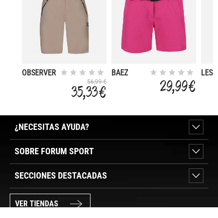
OBSERVER
BAEZ
LESL
3.0
FALL
29,99 €
56,99 €
35,33 €
LONG 
¿NECESITAS AYUDA?
SOBRE FORUM SPORT
SECCIONES DESTACADAS
VER TIENDAS