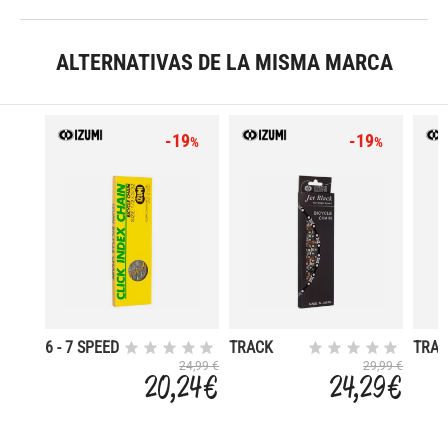
ALTERNATIVAS DE LA MISMA MARCA
-19
-19
%
%
6 - 7 SPEED
TRACK
TRA
CLICK
CHAIN JET
CHAI
24,99 €
29,99 €
20,24 €
24,29 €
INDEX
/ SILVER
/ GO
CHAIN
SILVER