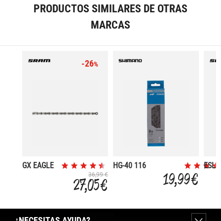
PRODUCTOS SIMILARES DE OTRAS
MARCAS
-26
%
GX EAGLE
HG-40 116
ESL
SILVER 12V
ESLAB.8VEL.C/QLINK
POW
19,99 €
36,99 €
27,05 €
LOC
CON
12V
¿NECESITAS AYUDA?