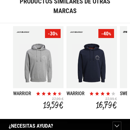
PRODUCTOS SIMILARES DE OTRAS
MARCAS
-30
-40
%
%
WARRIOR
WARRIOR
SWEA
ORIG
27,99 €
27,99 €
19,59 €
16,79 €
¿NECESITAS AYUDA?