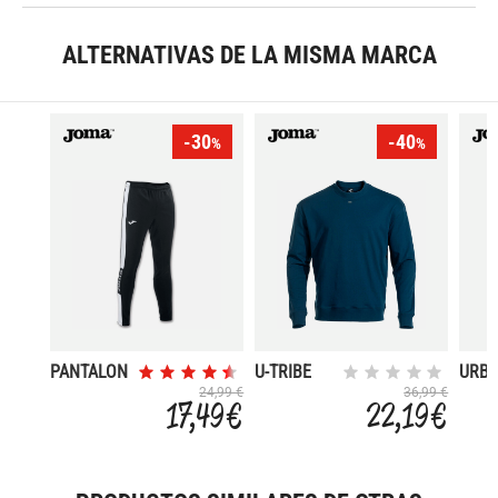
ALTERNATIVAS DE LA MISMA MARCA
-30
-40
%
%
PANTALON
U-TRIBE
URB
ACETATO
VENUS
STRE
24,99 €
36,99 €
17,49 €
22,19 €