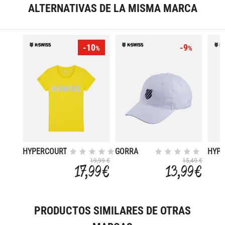
ALTERNATIVAS DE LA MISMA MARCA
-10
-9
%
%
HYPERCOURT
GORRA
HYP
19,99 €
15,49 €
17,99 €
13,99 €
PRODUCTOS SIMILARES DE OTRAS