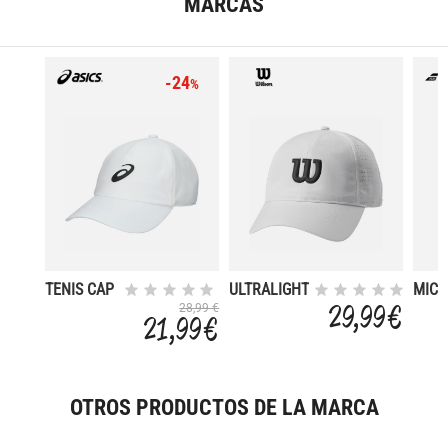
MARCAS
-24
%
TENIS CAP
ULTRALIGHT
MICR
TENNIS CAP
29,99 €
28,99 €
21,99 €
II
OTROS PRODUCTOS DE LA MARCA