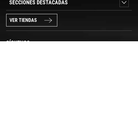
SECCIONES DESTACADAS
VER TIENDAS
SÍGUENOS
PAGO SEGURO
© FORUM SPORT 2025
Privacidad de datos
Aviso legal
Política de cookies
Canal Interno de Información