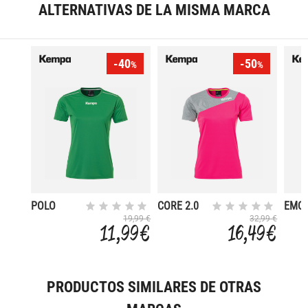
ALTERNATIVAS DE LA MISMA MARCA
-40
-50
%
%
POLO
CORE 2.0
EMO
2.0
19,99 €
32,99 €
11,99 €
16,49 €
PRODUCTOS SIMILARES DE OTRAS