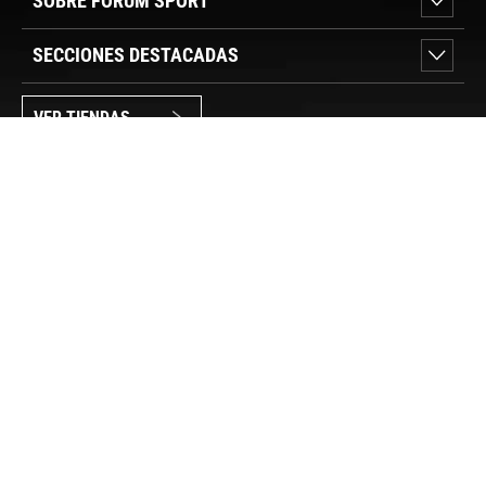
SOBRE FORUM SPORT
SECCIONES DESTACADAS
VER TIENDAS
SÍGUENOS
PAGO SEGURO
© FORUM SPORT 2025
Privacidad de datos
Aviso legal