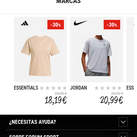
MARCAS
-30
-30
%
%
ESSENTIALS
JORDAN
ESSE
SMALL
BROOKLYN
SMA
25,99 €
29,99 €
18,19 €
20,99 €
LOGO
LOG
¿NECESITAS AYUDA?