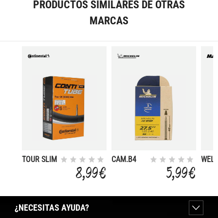
PRODUCTOS SIMILARES DE OTRAS
MARCAS
TOUR SLIM
CAM.B4
WELT
26X1 1/4
AIRSTOP
WEIG
8,99 €
5,99 €
FV 42 MM
27.5X1.85-
CAM
2.40 FV
26X1
48MM
LSV4
¿NECESITAS AYUDA?