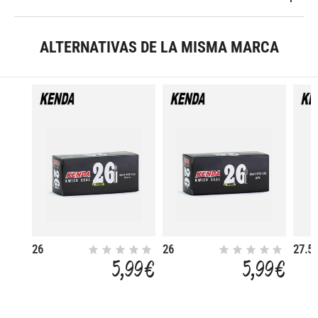
ALTERNATIVAS DE LA MISMA MARCA
26
26
27.5
1.9/2.125
1.9/2.125
1.9/2
5,99 €
5,99 €
KWICK
KWICK
KWIC
SEAL
SEAL
SEAL