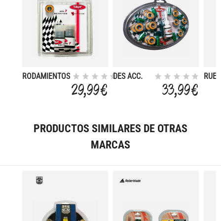
RODAMIENTOS
DES ACC.
RUE
ABEC 7
RODAMIENT
PATI
29,99 €
33,99 €
SET
ADRE
(LLAVE+
78-8
ACEITE)
PRODUCTOS SIMILARES DE OTRAS
MARCAS