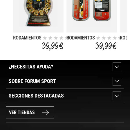
RODAMIENTOS
RODAMIENTOS
ROD
ABEC-5
TRAINING SG 9
ABEC
39,99 €
39,99 €
¿NECESITAS AYUDA?
SOBRE FORUM SPORT
SECCIONES DESTACADAS
VER TIENDAS