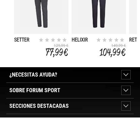
SETTER
HELIXIR
RET
PANT
HOO
129,99 €
149,99 €
77,99 €
104,99 €
¿NECESITAS AYUDA?
SOBRE FORUM SPORT
SECCIONES DESTACADAS
VER TIENDAS