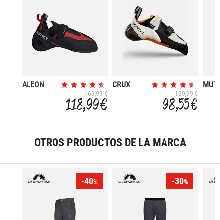
ALEON
CRUX
MUT
MUJER
3.0
169,99 €
139,99 €
118,99 €
98,55 €
OTROS PRODUCTOS DE LA MARCA
-40
-30
%
%