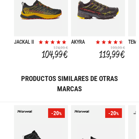
JACKAL II
AKYRA
TEMP
GORE TEX
GORE
174,99 €
199,99 €
104,99 €
119,99 €
PRODUCTOS SIMILARES DE OTRAS
MARCAS
-20
-20
%
%