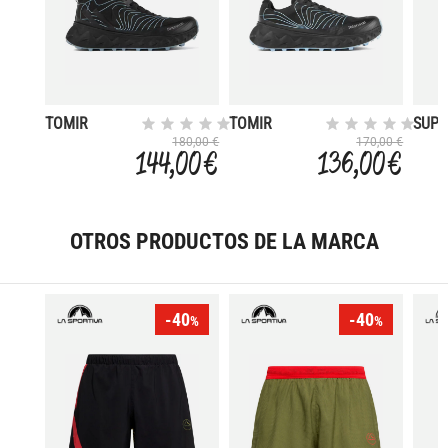
TOMIR
TOMIR
SUP
WATERPROOF
WATERPROOF
180,00 €
170,00 €
144,00 €
136,00 €
OTROS PRODUCTOS DE LA MARCA
-40
-40
%
%