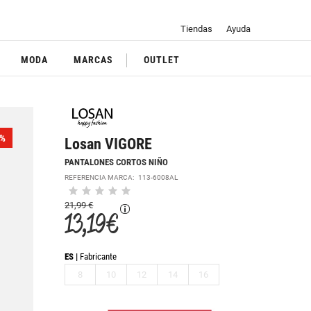
Tiendas
Ayuda
MODA
MARCAS
OUTLET
%
Losan VIGORE
PANTALONES CORTOS NIÑO
REFERENCIA MARCA:
113-6008AL
21,99 €
13,19 €
ES
Fabricante
8
10
12
14
16