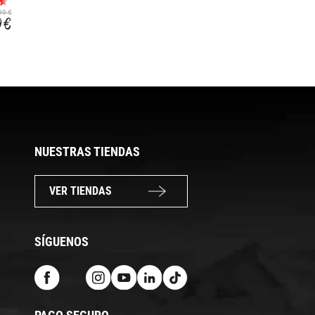
COLOR GAME
LRQ KN SH
99 €
25,99 €
28,99 €
9 €
15,59 €
14,49 €
NUESTRAS TIENDAS
VER TIENDAS
SÍGUENOS