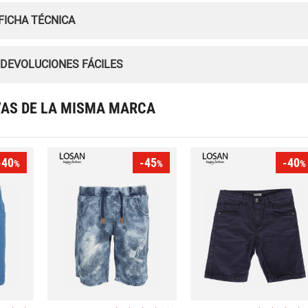
FICHA TÉCNICA
 DEVOLUCIONES FÁCILES
VAS DE LA MISMA MARCA
-40
-45
-40
%
%
%