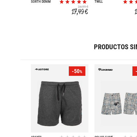
SORTH DENIM
TWILL
24,99 €
17,49 €
PRODUCTOS SI
-50
%