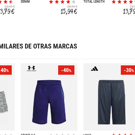
DENIM
TOTAL LENGTH
22,99 €
28,99 €
22,
13,79 €
15,94 €
13,7
MILARES DE OTRAS MARCAS
-40
-40
-30
%
%
%