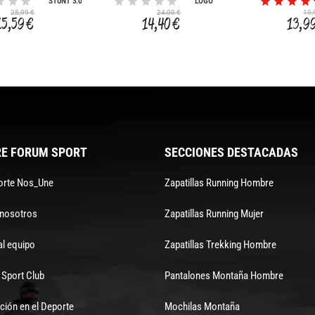
STUNT 3.0
LOGO
25,99 €
24,00 €
19,
15,59 €
14,40 €
13,9
E FORUM SPORT
SECCIONES DESTACADAS
orte Nos_Une
Zapatillas Running Hombre
 nosotros
Zapatillas Running Mujer
al equipo
Zapatillas Trekking Hombre
Sport Club
Pantalones Montaña Hombre
ción en el Deporte
Mochilas Montaña