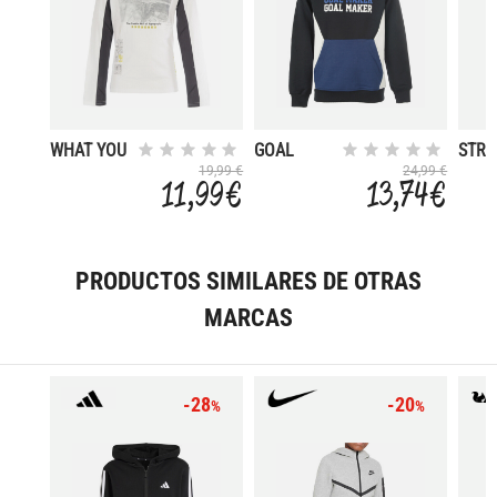
WHAT YOU
GOAL
STR
SEE
MAKER
19,99 €
24,99 €
11,99 €
13,74 €
PRODUCTOS SIMILARES DE OTRAS
MARCAS
-28
-20
%
%