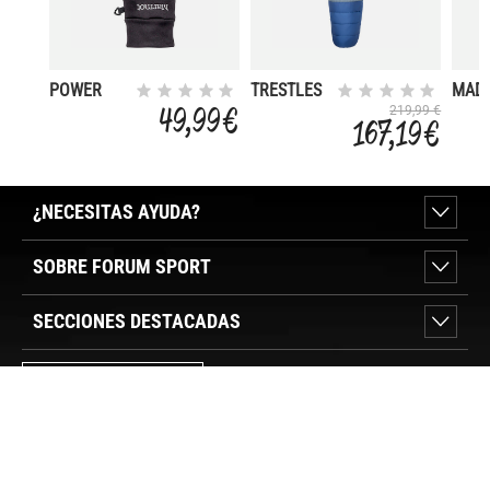
POWER
TRESTLES
MAD 
STRETCH
ELITE ECO
15
49,99 €
219,99 €
167,19 €
CONNECT
20 X WD
¿NECESITAS AYUDA?
SOBRE FORUM SPORT
SECCIONES DESTACADAS
VER TIENDAS
SÍGUENOS