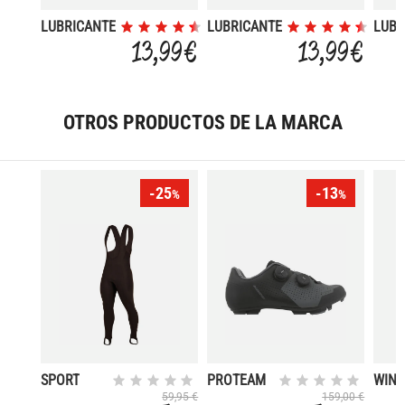
LUBRICANTE
LUBRICANTE
LUBR
CADENA
TEFLON
DE C
13,99 €
13,99 €
CERA LARGA
LUBR
120ML
MULT
100 
OTROS PRODUCTOS DE LA MARCA
-25
-13
%
%
SPORT
PROTEAM
WIN
CARBON
MASS
59,95 €
159,00 €