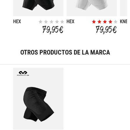
HEX
HEX
KNE
SHORTS
SHORTS
SLEE
79,95 €
79,95 €
WITH
WITH
CONTOURED
CONTOURED
WRAP-
WRAP-
AROUND
AROUND
THIGH
OTROS PRODUCTOS DE LA MARCA
THIGH