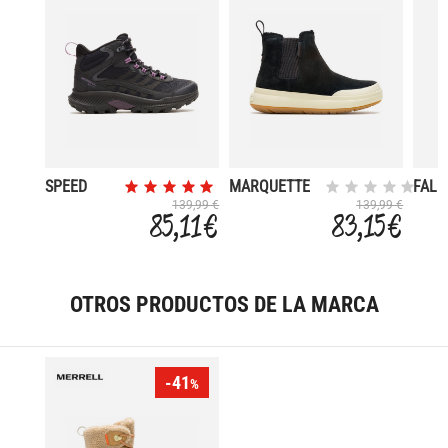
SPEED
MARQUETTE
FALL
STRIKE 2
THERMO
139,99 €
139,99 €
85,11 €
83,15 €
MID GORE-
PULL ON
TEX
WATERPROOF
OTROS PRODUCTOS DE LA MARCA
-41
%