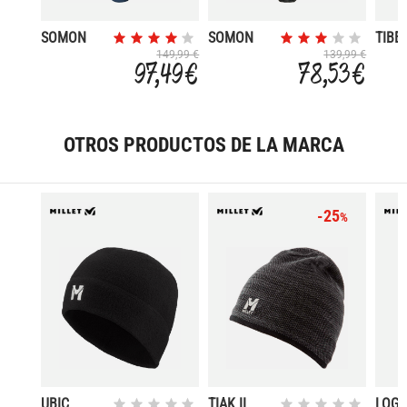
SOMON
SOMON
TIBE
1000
500
K30
149,99 €
139,99 €
97,49 €
78,53 €
OTROS PRODUCTOS DE LA MARCA
-25
%
UBIC
TIAK II
LOG