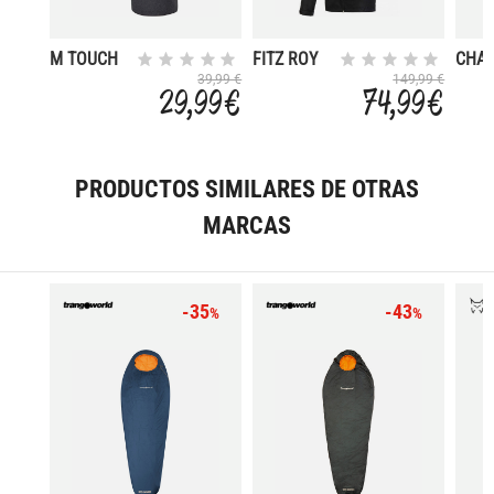
M TOUCH
FITZ ROY
CHA
2.5L
TYP
39,99 €
149,99 €
29,99 €
74,99 €
PRODUCTOS SIMILARES DE OTRAS
MARCAS
-35
-43
%
%