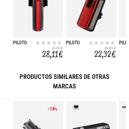
PILOTO
PILOTO
PILO
USB
HELIX LITE
HELI
37,99 €
28,99 €
28,11 €
22,32 €
CERBERUS
100
250
MAX. 150
LUMENS
LUM
LUMENS
PRODUCTOS SIMILARES DE OTRAS
MARCAS
-14
%