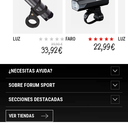
LUZ
FARO
LUZ 
DELANTERA
CATEYE
X3 3
22,99 €
39,90 €
33,92 €
INTELIGENTE
AMPP 400
DELA
IGPSPORT
MODELO
VS500
¿NECESITAS AYUDA?
SOBRE FORUM SPORT
SECCIONES DESTACADAS
VER TIENDAS