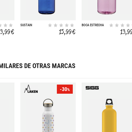
SUSTAIN
BOCA ESTRECHA
MONOCROMO 1L
SUSTAIN MONOCR
13,99 €
15,99 €
13,9
500ML
MILARES DE OTRAS MARCAS
-30
%