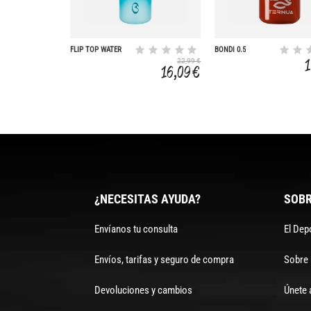
FLIP TOP WATER
BONDI 0.5
BOTTLE
22,99 €
16,09 €
¿NECESITAS AYUDA?
SOBR
Envíanos tu consulta
El Dep
Envíos, tarifas y seguro de compra
Sobre
Devoluciones y cambios
Únete 