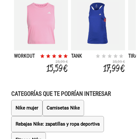
WORKOUT
TANK
TIRA
ESSENTIALS
25,99 €
35,99 €
15,59 €
17,99 €
CATEGORÍAS QUE TE PODRÍAN INTERESAR
Nike mujer
Camisetas Nike
Rebajas Nike: zapatillas y ropa deportiva