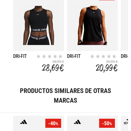
DRI-FIT
DRI-FIT
DRI-F
PRO 365
ONE
PRO
38,99 €
29,99 €
28,69 €
20,99 €
CLASSIC
PRODUCTOS SIMILARES DE OTRAS
MARCAS
-40
-50
%
%