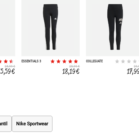
ESSENTIALS 3
COLLEGIATE
STRIPES
25,99 €
25,99 €
29,
15,59 €
18,19 €
17,9
ntil
Nike Sportwear