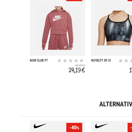
NSW CLUB FT
NOVELTY DF IC
CROP HOODIE HBR
INDY BRA
43,99 €
24,19 €
ALTERNATI
-40
%