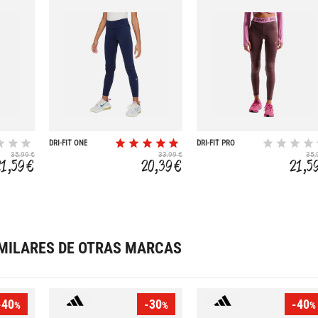
DRI-FIT ONE
DRI-FIT PRO
35,99 €
33,99 €
35,
21,59 €
20,39 €
21,5
MILARES DE OTRAS MARCAS
-40
-30
-40
%
%
%