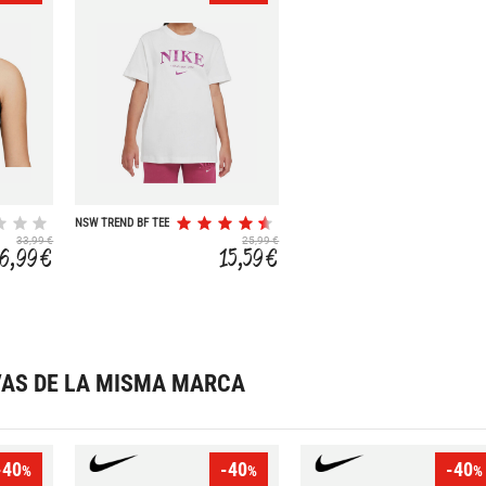
NSW TREND BF TEE
33,99 €
25,99 €
16,99 €
15,59 €
VAS DE LA MISMA MARCA
-40
-40
-40
%
%
%