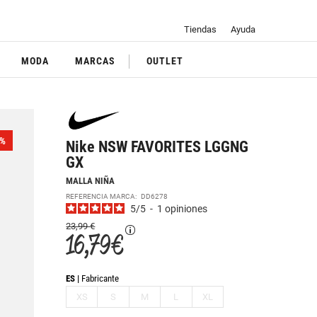
Tiendas
Ayuda
MODA
MARCAS
OUTLET
%
Nike NSW FAVORITES LGGNG
GX
MALLA NIÑA
REFERENCIA MARCA:
DD6278
5
/
5
-
1
opiniones
23,99 €
16,79 €
ES
Fabricante
XS
S
M
L
XL