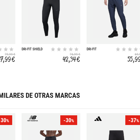
DRI-FIT SHIELD
DRI-FIT
TECH
CHALLENGER
79,99 €
76,99 €
69,
47,99 €
42,34 €
55,9
MILARES DE OTRAS MARCAS
-30
-30
-37
%
%
%