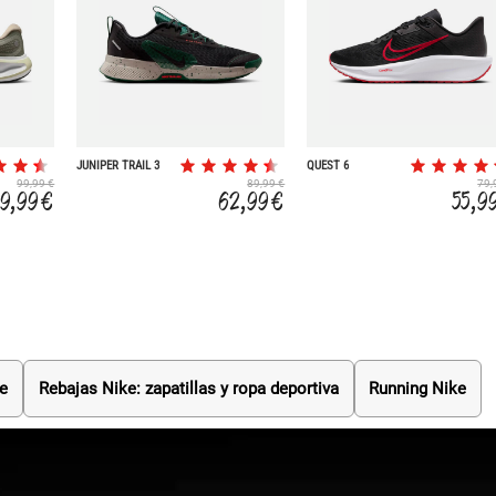
JUNIPER TRAIL 3
QUEST 6
99,99 €
89,99 €
79,
59,99 €
62,99 €
55,9
e
Rebajas Nike: zapatillas y ropa deportiva
Running Nike