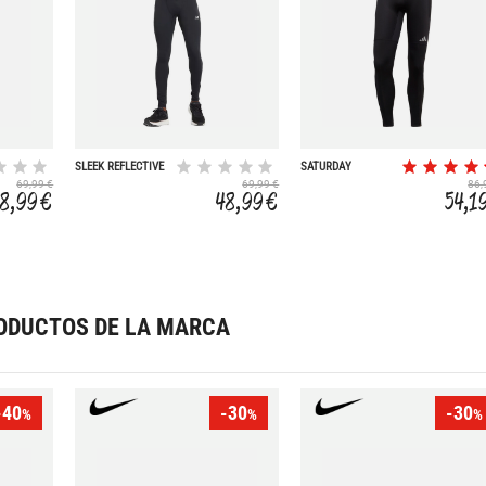
SLEEK REFLECTIVE
SATURDAY
TIGHT
69,99 €
69,99 €
86,
8,99 €
48,99 €
54,1
ODUCTOS DE LA MARCA
-40
-30
-30
%
%
%