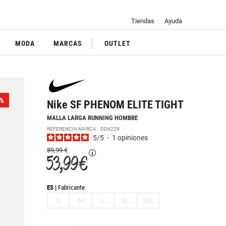
Tiendas
Ayuda
MODA
MARCAS
OUTLET
%
Nike SF PHENOM ELITE TIGHT
MALLA LARGA RUNNING HOMBRE
REFERENCIA MARCA:
DD6229
5
/
5
-
1
opiniones
89,99 €
53,99 €
ES
Fabricante
S
M
L
XL
XXL