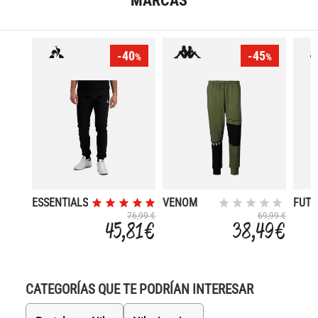
MARCAS
-40
-45
%
%
ESSENTIALS
VENOM
FUTU
222 BANDA
ICON
76,99 €
69,99 €
45,81 €
38,49 €
PANT
CATEGORÍAS QUE TE PODRÍAN INTERESAR