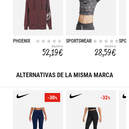
PHOENIX
SPORTSWEAR
SPO
AIR
OS
86,99 €
43,99 €
52,19 €
28,59 €
ALTERNATIVAS DE LA MISMA MARCA
-30
-32
%
%