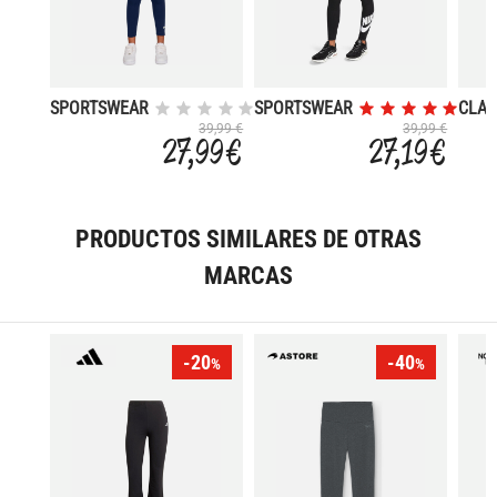
SPORTSWEAR
SPORTSWEAR
CLAS
CLASSIC
CLASSICS
HIGH
39,99 €
39,99 €
27,99 €
27,19 €
WAIS
GRAP
PRODUCTOS SIMILARES DE OTRAS
MARCAS
-20
-40
%
%