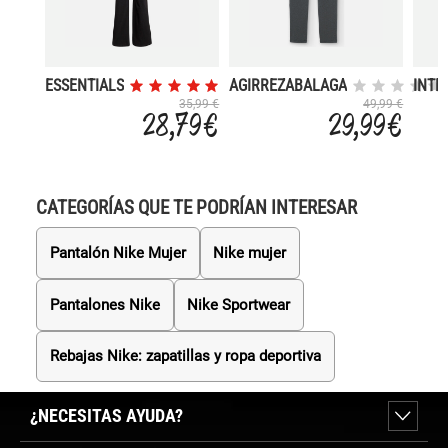
ESSENTIALS
AGIRREZABALAGA
INTE
SMALL
35,99 €
49,99 €
28,79 €
29,99 €
LOGO
CATEGORÍAS QUE TE PODRÍAN INTERESAR
Pantalón Nike Mujer
Nike mujer
Pantalones Nike
Nike Sportwear
Rebajas Nike: zapatillas y ropa deportiva
¿NECESITAS AYUDA?