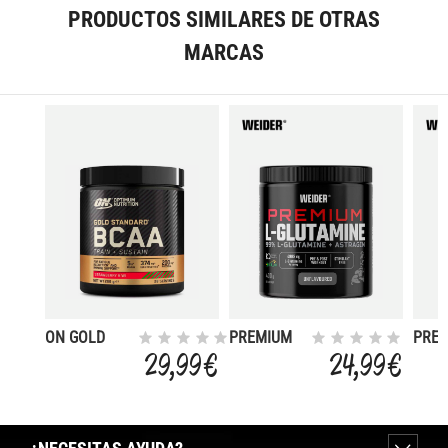
PRODUCTOS SIMILARES DE OTRAS
MARCAS
ON GOLD
PREMIUM
PRE
STANDARD
L-
BCAA
29,99 €
24,99 €
BCAA TRAIN
GLUTAMINA
+ L-
+ SUSTAIN
+
GLUT
266G
ASTRAGIN
STRAWBERRY
NEUTRA
KIWI