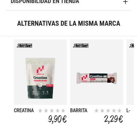
DISPONIBILIDAD EN TIENDA
ALTERNATIVAS DE LA MISMA MARCA
CREATINA
BARRITA
L-
DOYPCK
CREATINA
CARN
9,90 €
2,29 €
105C