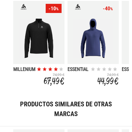
-10
-40
%
%
MILLENIUM
ESSENTIAL
ESSE
ELEMENT
THERMAL
THE
74,99 €
74,99 €
67,49 €
44,99 €
PRODUCTOS SIMILARES DE OTRAS
MARCAS