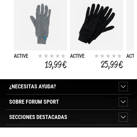
ACTIVE
ACTIVE
ACTI
WARM ECO
WARM ECO
WAR
19,99 €
25,99 €
¿NECESITAS AYUDA?
SOBRE FORUM SPORT
SECCIONES DESTACADAS
VER TIENDAS