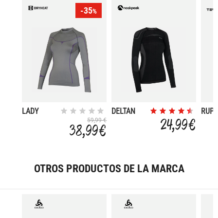
-35
%
LADY
DELTAN
RUPA
CREW
FWW
24,99 €
59,99 €
38,99 €
NECK
LONG
SLEEVES
OTROS PRODUCTOS DE LA MARCA