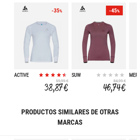
-35
-45
%
%
ACTIVE
SUW
MER
WARM
200
59,99 €
84,99 €
38,87 €
46,74 €
PRODUCTOS SIMILARES DE OTRAS
MARCAS