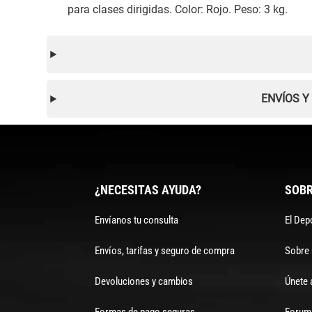
para clases dirigidas. Color: Rojo. Peso: 3 kg.
ENVÍOS Y
¿NECESITAS AYUDA?
SOBR
Envíanos tu consulta
El Dep
Envíos, tarifas y seguro de compra
Sobre
Devoluciones y cambios
Únete 
Formas de pago seguras
Forum 