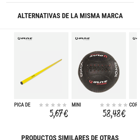
ALTERNATIVAS DE LA MISMA MARCA
PICA DE
MINI
COR
SLALOM
FUNCTIONAL
DE B
5,67 €
58,48 €
170 CM
10 KG
PRODUCTOS SIMILARES DE OTRAS