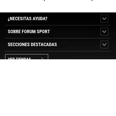
FUNCIONES
DE L
¿NECESITAS AYUDA?
SOBRE FORUM SPORT
SECCIONES DESTACADAS
VER TIENDAS
SÍGUENOS
PAGO SEGURO