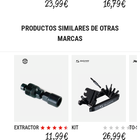
23,99 €
16,79 €
LLAVES DE
PEDALIER
REC
ALLEN
CABA
NEG
PRODUCTOS SIMILARES DE OTRAS
MARCAS
EXTRACTOR
KIT
TO-S
DE BIELA
HERRAMIENTA
CALI
11,99 €
26,99 €
SIGMA - 17
DESG