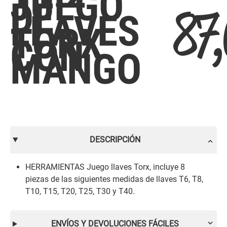
JUEGO
DE
87
LLAVES
TORX
CON
MANGO
DESCRIPCIÓN
HERRAMIENTAS Juego llaves Torx, incluye 8
piezas de las siguientes medidas de llaves T6, T8,
T10, T15, T20, T25, T30 y T40.
ENVÍOS Y DEVOLUCIONES FÁCILES