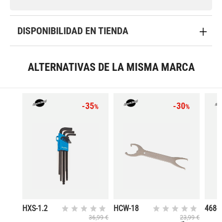
DISPONIBILIDAD EN TIENDA
ALTERNATIVAS DE LA MISMA MARCA
-35
-30
%
%
HXS-1.2
HCW-18
468-
JUEGO DE
LLAVE
GOM
36,99 €
23,99 €