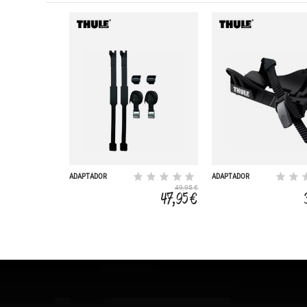
ADAPTADOR
ADAPTADOR
MONTAJE CLIPON
FATBIKE PARA
49,95 €
9103/4/5/6
UPRIDE TH599
47,95 €