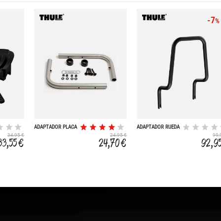
-7
%
ADAPTADOR PLACA
ADAPTADOR RUEDA
MATRICULA 976
4X4 PARA
34,95 €
24,95 €
99,
VELOCOMPACT
33,55 €
24,70 €
92,9