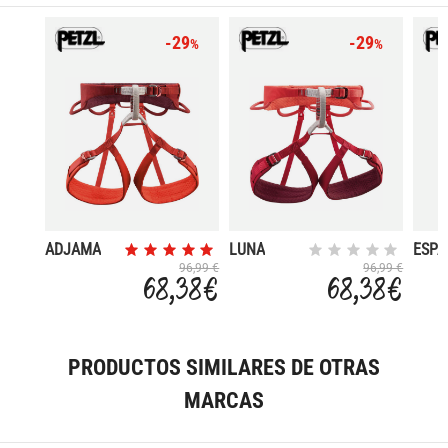
-29
-29
%
%
ADJAMA
LUNA
ESP
8MM 
96,99 €
96,99 €
68,38 €
68,38 €
PRODUCTOS SIMILARES DE OTRAS
MARCAS