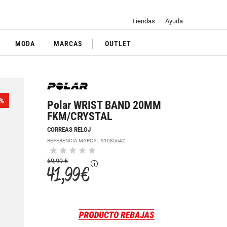
Tiendas
Ayuda
MODA
MARCAS
OUTLET
%
Polar WRIST BAND 20MM
FKM/CRYSTAL
CORREAS RELOJ
REFERENCIA MARCA:
91085642
69,99 €
41,99 €