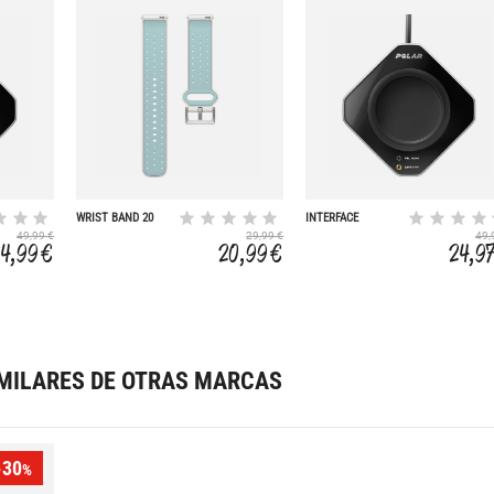
WRIST BAND 20
INTERFACE
MM
FLOWLINK
49,99 €
29,99 €
49,
24,99 €
20,99 €
24,9
MILARES DE OTRAS MARCAS
-30
%