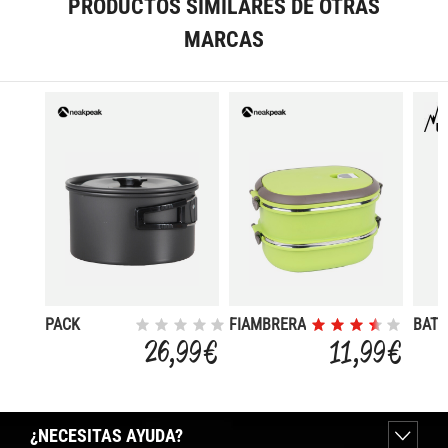
PRODUCTOS SIMILARES DE OTRAS
MARCAS
PACK
FIAMBRERA
BATE
FIAMBRERAS
2X900ML
ACE
26,99 €
11,99 €
PLATA
INOX
CM
¿NECESITAS AYUDA?