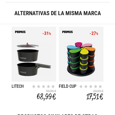
ALTERNATIVAS DE LA MISMA MARCA
-31
-27
%
%
LITECH
FIELD CUP
POT SET
SET
99,99 €
23,99 €
68,99 €
17,51 €
1.3 L
FASHION 2
VASOS
MAS
CUBIER