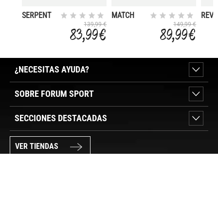
SERPENT
MATCH
REV
ADVANCE
POINT
139,99 €
149,99 €
83,99 €
89,99 €
22
ELITE
PADEL 2
¿NECESITAS AYUDA?
SOBRE FORUM SPORT
SECCIONES DESTACADAS
VER TIENDAS
SÍGUENOS