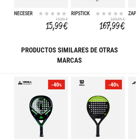
NECESER
RIPSTICK
ZAPA
LOGO
100 SIN
LOG
19,99 €
239,99 €
15,99 €
167,99 €
CORDAJE
SIN FUNDA
PRODUCTOS SIMILARES DE OTRAS
MARCAS
-40
-40
%
%