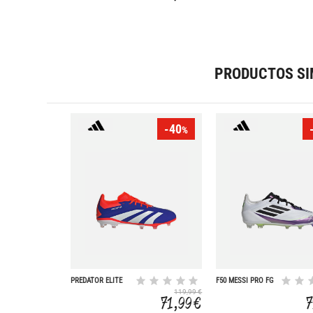
PRODUCTOS SI
-40
%
PREDATOR ELITE
F50 MESSI PRO FG
FG
119,99 €
71,99 €
7