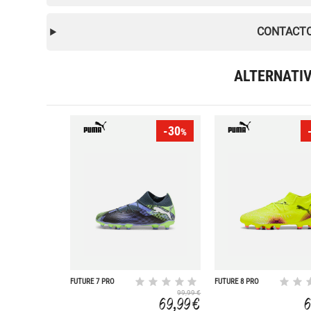
CONTACTO
ALTERNATI
-30
%
FUTURE 7 PRO
FUTURE 8 PRO
FG/AG
FG/AG
99,99 €
69,99 €
6