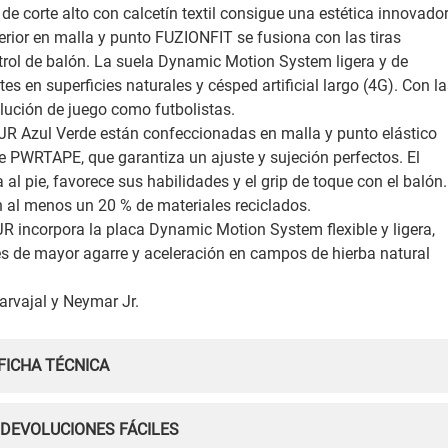
 de corte alto con calcetín textil consigue una estética innovado
erior en malla y punto FUZIONFIT se fusiona con las tiras
ol de balón. La suela Dynamic Motion System ligera y de
ates en superficies naturales y césped artificial largo (4G). Con l
lución de juego como futbolistas.
 Azul Verde están confeccionadas en malla y punto elástico
PWRTAPE, que garantiza un ajuste y sujeción perfectos. El
 al pie, favorece sus habilidades y el grip de toque con el balón.
n al menos un 20 % de materiales reciclados.
incorpora la placa Dynamic Motion System flexible y ligera,
les de mayor agarre y aceleración en campos de hierba natural
arvajal y Neymar Jr.
FICHA TÉCNICA
 DEVOLUCIONES FÁCILES