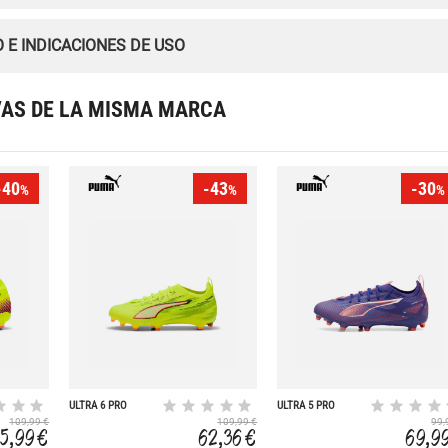
 E INDICACIONES DE USO
VAS DE LA MISMA MARCA
-40
-43
-30
%
%
%
ULTRA 6 PRO
ULTRA 5 PRO
FG/AG
FG/AG
109,99 €
109,99 €
99,
5,99 €
62,36 €
69,9