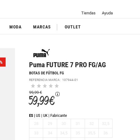
Tiendas
Ayuda
MODA
MARCAS
OUTLET
%
Puma FUTURE 7 PRO FG/AG
BOTAS DE FÚTBOL FG
REFERENCIA MARCA:
107944-01
99,99 €
59,99 €
ES
US
UK
Fabricante
28
29
30
31
32
32,5
33
34
34,5
35
35,5
36