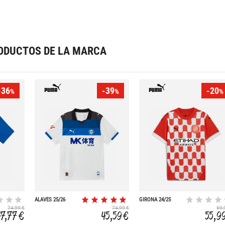
ODUCTOS DE LA MARCA
-36
-39
-20
%
%
%
ALAVES 25/26
GIRONA 24/25
SEGUNDA
PRIMERA
74,99 €
74,99 €
69,
EQUIPACION
EQUIPACION
47,77 €
45,59 €
55,9