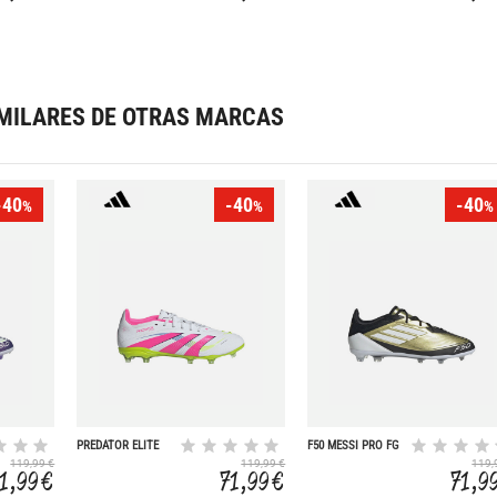
MILARES DE OTRAS MARCAS
-40
-40
-40
%
%
%
PREDATOR ELITE
F50 MESSI PRO FG
FG
119,99 €
119,99 €
119,
1,99 €
71,99 €
71,9