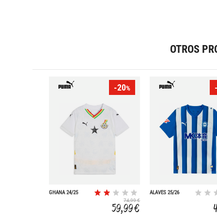
OTROS PR
-20
%
GHANA 24/25
ALAVES 25/26
PRIMERA
PRIMERA
74,99 €
EQUIPACION
EQUIPACION
59,99 €