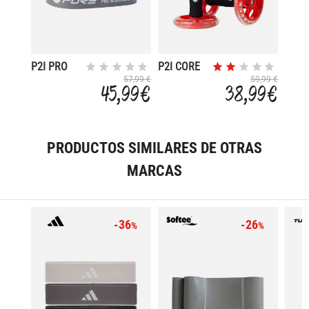
P2I PRO
P2I CORE
BAND
TRAINING
57,99 €
59,99 €
45,99 €
38,99 €
WHEELS
PRODUCTOS SIMILARES DE OTRAS
MARCAS
-36
-26
%
%