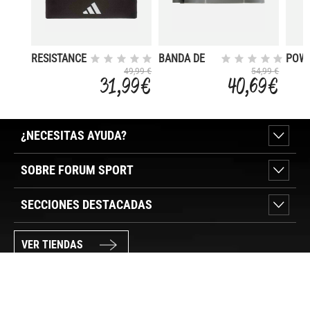
RESISTANCE
BANDA DE
POW
BAND _ SET
RESISTENCIA
BAN
49,99 €
54,99 €
31,99 €
40,69 €
3 UNIDADES
10.1 CM
EXR
HEAV
¿NECESITAS AYUDA?
SOBRE FORUM SPORT
SECCIONES DESTACADAS
VER TIENDAS
SÍGUENOS